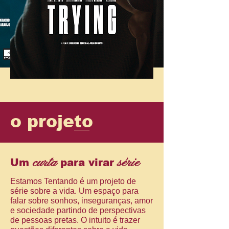
o projeto
curta
série
Um
para virar
Estamos Tentando é um projeto de
série sobre a vida. Um espaço para
falar sobre sonhos, inseguranças, amor
e sociedade partindo de perspectivas
de pessoas pretas. O intuito é trazer